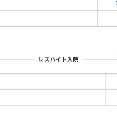
】
レスパイト入院
さい】