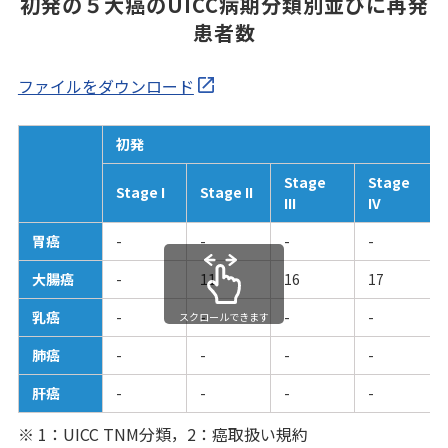
初発の５大癌のUICC病期分類別並びに再発
患者数
ファイルをダウンロード
初発
Stage
Stage
Stage I
Stage II
III
IV
胃癌
-
-
-
-
大腸癌
-
11
16
17
乳癌
-
-
-
-
スクロールできます
肺癌
-
-
-
-
肝癌
-
-
-
-
※ 1：UICC TNM分類，2：癌取扱い規約