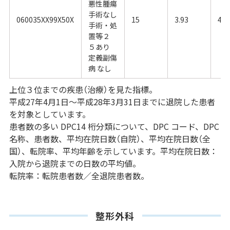
悪性腫瘍
手術なし
060035XX99X50X
15
3.93
4.5
手術・処
置等２
５あり
定義副傷
病 なし
上位３位までの疾患（治療）を見た指標。
平成27年4月1日～平成28年3月31日までに退院した患者
を対象としています。
患者数の多い DPC14 桁分類について、DPC コード、DPC
名称、患者数、平均在院日数（自院）、平均在院日数（全
国）、転院率、平均年齢を示しています。平均在院日数：
入院から退院までの日数の平均値。
転院率：転院患者数／全退院患者数。
整形外科