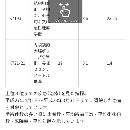
結腸切除
術 全切
除、亜全
K7193
20
8.6
23.25
切除又は
スクロールできます
悪性腫瘍
手術
内視鏡的
大腸ポリ
ープ切除
K721-21
術 長径
19
0.1
1.4
２センチ
メートル
未満
上位３位までの疾患（治療）を見た指標。
平成27年4月1日～平成28年3月31日までに退院した患者
を対象としています。
手術件数の多い順に患者数・平均術前日数・平均術後日
数・転院率・平均年齢を示しています。