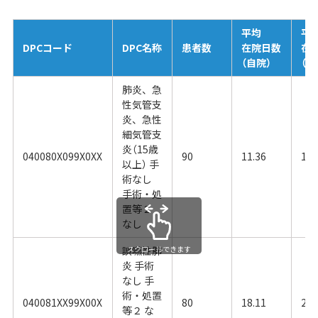
平均
平
DPCコード
DPC名称
患者数
在院日数
在
（自院）
（全
肺炎、急
性気管支
炎、急性
細気管支
炎（15歳
040080X099X0XX
90
11.36
14.
以上） 手
術なし
手術・処
置等２
なし
誤嚥性肺
スクロールできます
炎 手術
なし 手
術・処置
040081XX99X00X
80
18.11
21.
等２ な