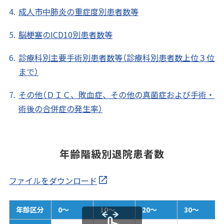
成人市中肺炎の重症度別患者数等
脳梗塞のICD10別患者数等
診療科別主要手術別患者数等（診療科別患者数上位３位
まで）
その他（ＤＩＣ、敗血症、その他の真菌症および手術・
術後の合併症の発生率）
年齢階級別退院患者数
ファイルをダウンロード
年齢区分
0～
10～
20～
30～