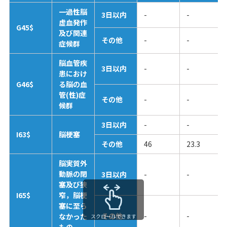
一過性脳
3日以内
-
-
虚血発作
G45$
及び関連
その他
-
-
症候群
脳血管疾
3日以内
-
-
患におけ
G46$
る脳の血
管(性)症
その他
-
-
候群
3日以内
-
-
I63$
脳梗塞
その他
46
23.3
脳実質外
動脈の閉
3日以内
-
-
塞及び狭
I65$
窄，脳梗
塞に至ら
その他
-
-
なかった
スクロールできます
もの