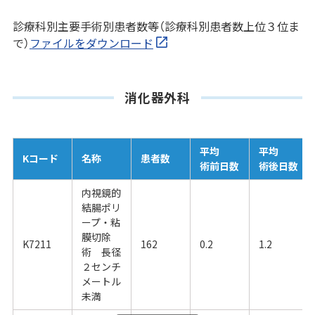
診療科別主要手術別患者数等（診療科別患者数上位３位ま
で）
ファイルをダウンロード
消化器外科
平均
平均
Kコード
名称
患者数
術前日数
術後日数
内視鏡的
結腸ポリ
ープ・粘
膜切除
K7211
162
0.2
1.2
術 長径
２センチ
メートル
未満