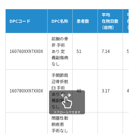
平均
平
DPCコード
DPC名称
患者数
在院日数
在
（自院）
（全
前腕の骨
折 手術
160760XX97XX0X
あり 定
51
7.14
5.7
義副傷病
なし
手関節周
辺骨折脱
臼 手術
160780XX97XX0X
48
3.17
4.3
あり 定
義副傷病
なし
スクロールできます
閉塞性動
脈疾患
手術なし