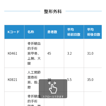
整形外科
平均
平均
Kコード
名称
患者数
術前日数
術後日数
骨折観血
的手術
K0461
肩甲骨、
45
3.2
31.0
上腕、大
腿
人工関節
置換術
K0821
38
5.5
35.0
肩、股、
膝
骨折観血
スクロールできます
的手術
鎖骨、膝