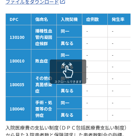
ファイルをダウンロード
DPC
傷病名
入院契機
症例数
発生率
播種性血
同一
-
-
130100
管内凝固
異なる
-
-
症候群
同一
-
-
180010
敗血症
異なる
-
-
その他の
同一
-
-
スクロールできます
180035
真菌感染
異なる
-
-
症
手術・処
同一
-
-
180040
置等の合
異なる
-
-
併症
入院医療費の支払い制度（ＤＰＣ包括医療費支払い制度）
から見た入院患者数と保険請求した患者数割合の指標。