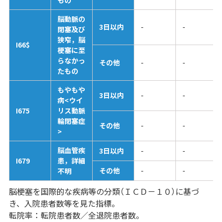
脳動脈の
3日以内
-
-
閉塞及び
狭窄，脳
I66$
梗塞に至
らなかっ
その他
-
-
たもの
もやもや
3日以内
-
-
病<ウイ
I675
リス動脈
輪閉塞症
その他
-
-
>
脳血管疾
3日以内
-
-
I679
患，詳細
その他
-
-
不明
脳梗塞を国際的な疾病等の分類（ＩＣＤ－１０）に基づ
き、入院患者数等を見た指標。
転院率：転院患者数／全退院患者数。