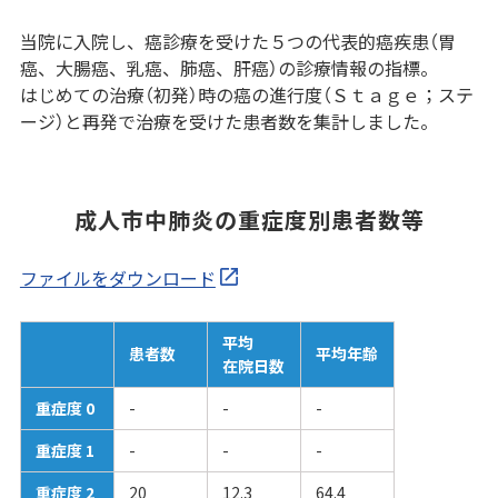
当院に入院し、癌診療を受けた５つの代表的癌疾患（胃
癌、大腸癌、乳癌、肺癌、肝癌）の診療情報の指標。
はじめての治療（初発）時の癌の進行度（Ｓｔａｇｅ；ステ
ージ）と再発で治療を受けた患者数を集計しました。
成人市中肺炎の重症度別患者数等
ファイルをダウンロード
平均
患者数
平均年齢
在院日数
重症度 0
-
-
-
重症度 1
-
-
-
重症度 2
20
12.3
64.4