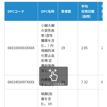
平均
平
DPCコード
DPC名称
患者数
在院日数
在
（自院）
（全
小腸大腸
の良性疾
患（良性
腫瘍を含
む。） 内
060100XX03XX0X
19
2.05
2.7
視鏡的消
化管止血
術等 定
義副傷病
なし
内痔核
060245XX97XXXX
19
7.32
6.0
手術あり
スクロールできます
結腸(虫
垂を含
む。)の