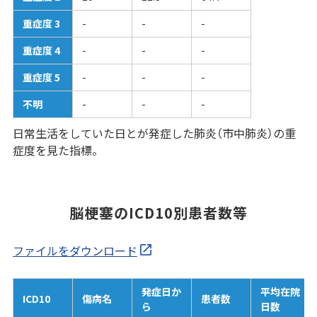
重症度 3
-
-
-
重症度 4
-
-
-
重症度 5
-
-
-
不明
-
-
-
日常生活をしていた日とが発症した肺炎（市中肺炎）の重
症度を見た指標。
脳梗塞のICD10別患者数等
ファイルをダウンロード
発症日か
平均在院
ICD10
傷病名
患者数
ら
日数